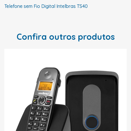
Telefone sem Fio Digital Intelbras TS40
Confira outros produtos